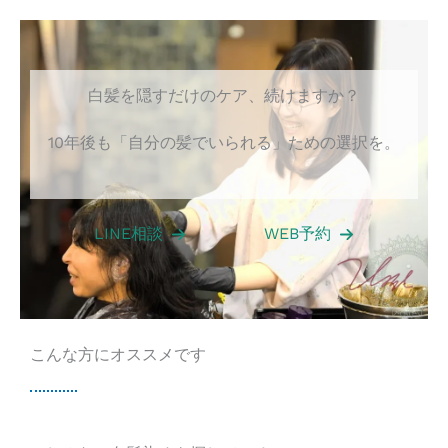
内
容
を
白髪を隠すだけのケア、続けますか？
ス
キ
10年後も「自分の髪でいられる」ための選択を。
ッ
プ
LINE相談
WEB予約
こんな方にオススメです