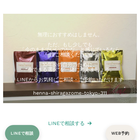
ふつうのヘアカラーと違い、人体に有害
な要素がないので長期的に安心して使用
することができます。
無理におすすめはしません。
ただ、もし少しでも
長期的にお願いしたいと思っています。
「今のままでいいのかな」と感じているなら
一度ご相談ください。
10年後の自分のために、
“今できる選択”を一緒に考えましょう。
H様
LINEからお気軽にご相談・ご予約いただけます
henna-shiragazome-tokyo-311
LINEで相談する
LINEで相談
WEB予約