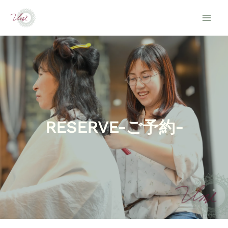
内
容
を
ス
キ
ッ
プ
RESERVE-ご予約-