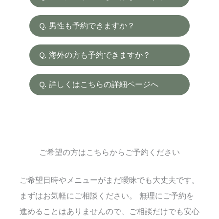
容を確認しながら、ご希望に合わせてご案内
施術枠とレンタルサロン枠を確保するため、
いたします。
Q. 男性も予約できますか？
初回〜3回目までのお客様には事前のお振込
内容によってご案内可能です。ご希望の施術
をお願いしております。
Q. 海外の方も予約できますか？
内容を添えてご相談ください。
はい、対応可能です。英語でのご案内が必要
Q. 詳しくはこちらの詳細ページへ
な方は、その旨をフォームにご記入くださ
ヘアドネーション-FAQ-
い。
ご希望の方はこちらからご予約ください
着付け＆ヘアメイク-FAQ-
ご希望日時やメニューがまだ曖昧でも大丈夫です。
まずはお気軽にご相談ください。 無理にご予約を
進めることはありませんので、ご相談だけでも安心
ヘナFAQ