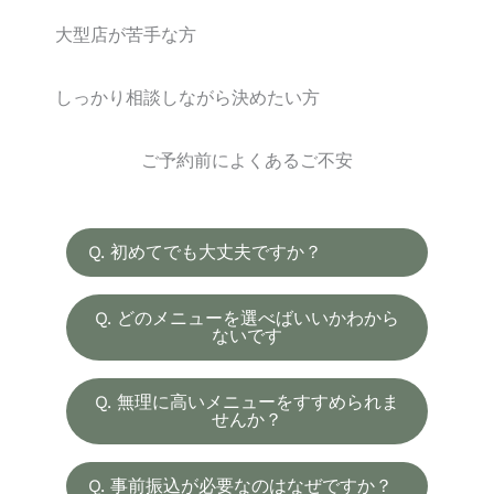
大型店が苦手な方
しっかり相談しながら決めたい方
ご予約前によくあるご不安
Q. 初めてでも大丈夫ですか？
初めてのお客様にも安心してお越しいただけ
Q. どのメニューを選べばいいかわから
るよう、事前に内容を確認しながら丁寧にご
ないです
案内しております。
現時点で迷っていても大丈夫です。ご予約時
Q. 無理に高いメニューをすすめられま
の内容をもとに、状態に合わせてご提案いた
せんか？
します。
無理なおすすめはしておりません。必要な内
Q. 事前振込が必要なのはなぜですか？