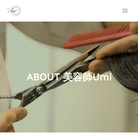
内
容
を
ス
キ
ッ
プ
ABOUT 美容師Umi