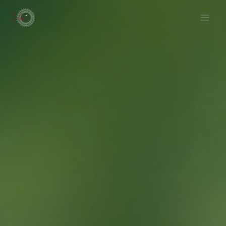
内
容
を
ス
キ
ッ
プ