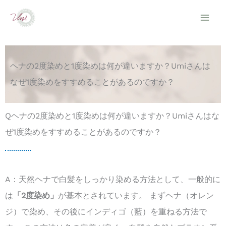
内
容
を
ス
ヘナの2度染めと1度染めは何が違いますか？Umiさんは
キ
なぜ1度染めをすすめることがあるのですか？
ッ
プ
Qヘナの2度染めと1度染めは何が違いますか？Umiさんはな
ぜ1度染めをすすめることがあるのですか？
A：天然ヘナで白髪をしっかり染める方法として、一般的に
は
「2度染め」
が基本とされています。 まずヘナ（オレン
ジ）で染め、その後にインディゴ（藍）を重ねる方法で