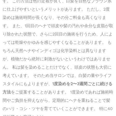
す。 この方法は色の定着が良く、白髪を自然なブラウン系
に仕上げやすいというメリットがあります。 ただし、2度
染めは施術時間が長くなり、その分ご料金も高くなりま
す。 また、1回目のヘナで頭皮や髪の汚れや余分な皮脂が取
り除かれた状態で、さらに2回目の施術を行うため、人によ
っては乾燥やかゆみを感じやすくなることがあります。 も
ちろん天然ヘナやインディゴは化学染料とは異なります
が、植物だから絶対に刺激がないというわけではありませ
ん。 私は髪を染めることだけでなく、頭皮の状態も大切に
考えています。 そのため当サロンでは、白髪の量やライフ
スタイルにもよりますが、
1度染めを2〜3週間ごとに続ける
方法
をご提案することがあります。 1度染めであれば施術時
間やご負担を抑えながら、定期的にヘナを重ねることで髪
のハリ・コシ・ツヤを育てていくことができます。 特に40