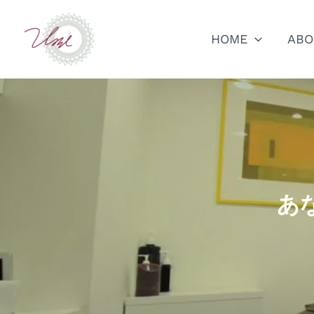
内
容
HOME
ABO
を
ス
キ
ッ
プ
あ