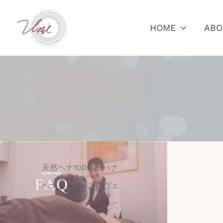
内
容
HOME
ABO
を
ス
キ
ッ
プ
天然ヘナ100％（ハナ
,
ヘナ）
アーユルヴェ
ーダ