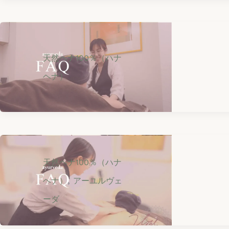
天然ヘナ100％（ハナ
ヘナ）
天然ヘナ100％（ハナ
,
ヘナ）
アーユルヴェ
ーダ