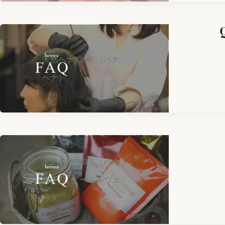
天然ヘナ100％（ハナ
ヘナ）
天然ヘナ100％（ハナ
,
ヘナ）
アーユルヴェ
ーダ