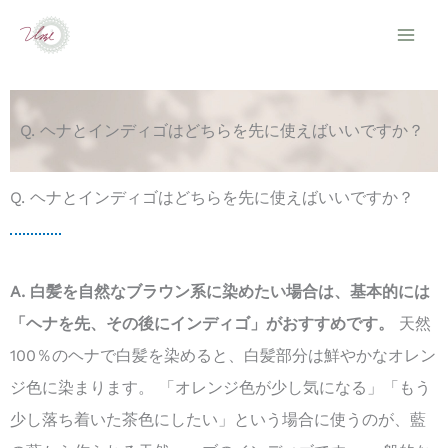
内
容
を
ス
Q. ヘナとインディゴはどちらを先に使えばいいですか？
キ
ッ
Q. ヘナとインディゴはどちらを先に使えばいいですか？
プ
A. 白髪を自然なブラウン系に染めたい場合は、基本的には
「ヘナを先、その後にインディゴ」がおすすめです。
天然
100％のヘナで白髪を染めると、白髪部分は鮮やかなオレン
ジ色に染まります。 「オレンジ色が少し気になる」「もう
少し落ち着いた茶色にしたい」という場合に使うのが、藍