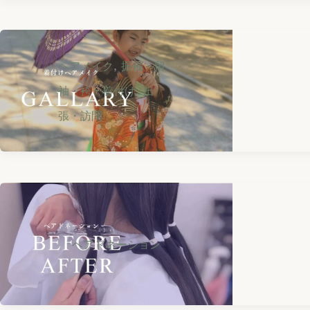
,
ヘアメイク
振袖・留
,
袖・袴・着付け
出
張・訪問
ヘアドネーション