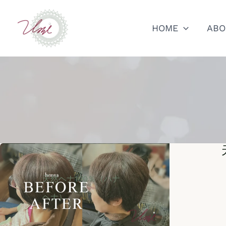
内
容
HOME
ABO
を
ス
キ
ッ
プ
天然ヘナ100％（ハナ
ヘナ）