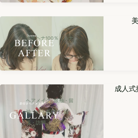
天然ヘナ100％（ハナ
ヘナ）
成人式
,
ヘアメイク
振袖・留
,
袖・袴・着付け
出
張・訪問