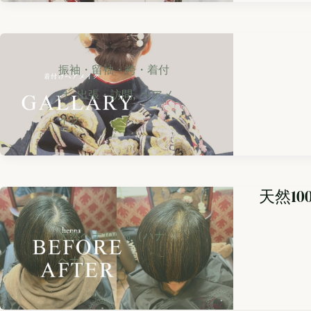
振袖・留袖・袴・着付
,
,
け
出張・訪問
ヘアメ
イク
天然1
天然ヘナ100％（ハナ
ヘナ）