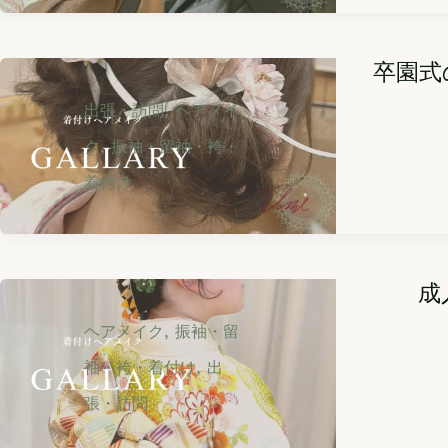
卒園式
,
出張・訪問
ヘアメイ
,
ク
振袖・留袖・袴・
着付け
成
,
ヘアメイク
振袖・留
,
袖・袴・着付け
出
張・訪問