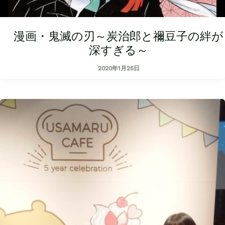
漫画・鬼滅の刃～炭治郎と禰豆子の絆が
深すぎる～
2020年1月25日