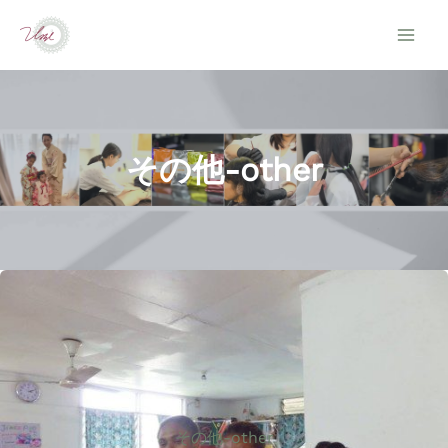
内
容
を
ス
キ
その他-other
ッ
プ
その他-other