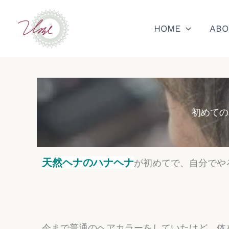
内
容
HOME
ABO
を
ス
キ
ッ
初めての
プ
天然ヘナのハナヘナ
が初めてで、自分でや
今まで普通のヘアカラーをしていたけど、体