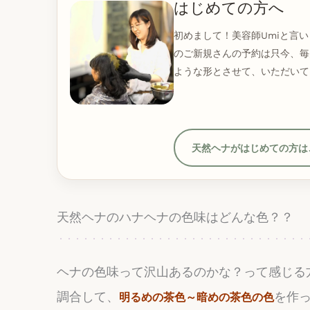
はじめての方へ
初めまして！美容師Umiと言
のご新規さんの予約は只今、毎
ような形とさせて、いただいて
天然ヘナがはじめての方は
天然ヘナのハナヘナの色味はどんな色？？
ヘナの色味って沢山あるのかな？って感じる
調合して、
を作
明るめの茶色～暗めの茶色の色