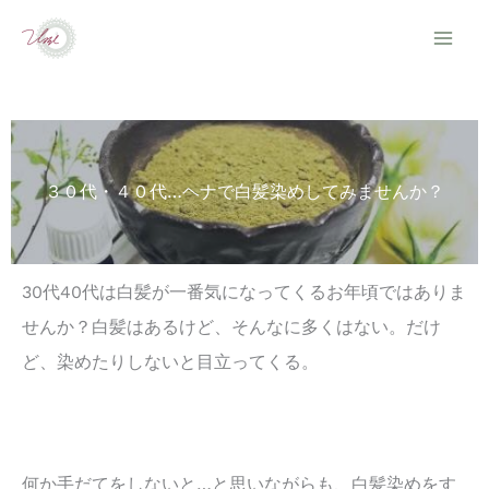
内
容
を
ス
キ
ッ
３０代・４０代…ヘナで白髪染めしてみませんか？
プ
30代40代は白髪が一番気になってくるお年頃ではありま
せんか？白髪はあるけど、そんなに多くはない。だけ
ど、染めたりしないと目立ってくる。
何か手だてをしないと…と思いながらも、白髪染めをす