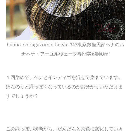
henna-shiragazome-tokyo-347東京銀座天然ヘナのハ
ナヘナ・アーユルヴェーダ専門美容師Umi
１回染めで、ヘナとインディゴを混ぜて染まています。
ほんのりと緑っぽくなっているのがお分かりいただけま
すでしょうか？
この緑っぽい状態から、だんだんと茶色に変化していき