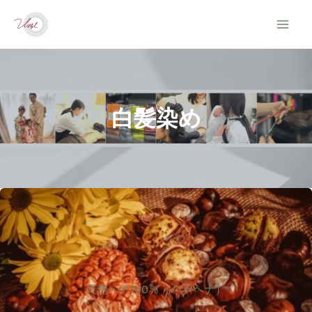
内
容
を
ス
キ
白髪染め
ッ
プ
天然ヘナ100％（ハナヘナ）