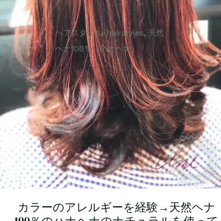
ヘアスタイル-hairstyles
,
天然
ヘナ100％（ハナヘナ）
カラーのアレルギーを経験→天然ヘナ