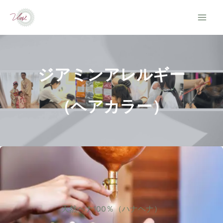
内
容
を
ス
ジアミンアレルギー
キ
ッ
（ヘアカラー）
プ
天然ヘナ100％（ハナヘナ）