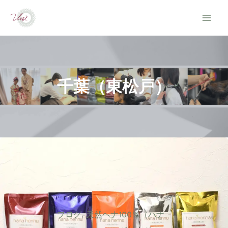
内
容
を
ス
キ
千葉（東松戸）
ッ
プ
ブログ
,
天然ヘナ100％（ハナ